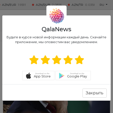
/EUR
1.9591
AZN/RUB
2.0816
AZN/TR
0.0356
Qızıl
RU
7250
QALA
NEWS
QalaNews
СОЦИАЛЬНЫЕ
ПОЛИТИКА
ЭКОНОМИКА
ПРОИСШЕС
Будьте в курсе новой информации каждый день. Скачайте
приложение, мы оповестим вас уведомлением.
Download on the
Download on the
App Store
Google Play
Закрыть