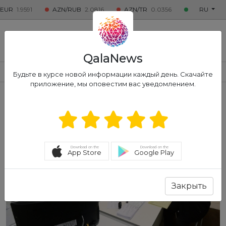
1.9591
AZN/RUB
2.0816
AZN/TR
0.0356
Qızıl
7250.1430
RU
QALA
NEWS
QalaNews
СОЦИАЛЬНЫЕ
ПОЛИТИКА
ЭКОНОМИКА
ПРОИСШЕС
Будьте в курсе новой информации каждый день. Скачайте
приложение, мы оповестим вас уведомлением.
Download on the
Download on the
App Store
Google Play
Закрыть