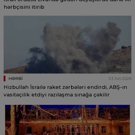
hərbçisini itirib
HƏRBİ
03 Jun 2026
Hizbullah İsrailə raket zərbələri endirdi, ABŞ-ın
vasitəçilik etdiyi razılaşma sınağa çəkilir