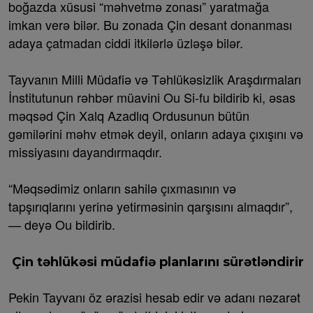
boğazda xüsusi “məhvetmə zonası” yaratmağa
imkan verə bilər. Bu zonada Çin desant donanması
adaya çatmadan ciddi itkilərlə üzləşə bilər.
Tayvanın Milli Müdafiə və Təhlükəsizlik Araşdırmaları
İnstitutunun rəhbər müavini Ou Si-fu bildirib ki, əsas
məqsəd Çin Xalq Azadlıq Ordusunun bütün
gəmilərini məhv etmək deyil, onların adaya çıxışını və
missiyasını dayandırmaqdır.
“Məqsədimiz onların sahilə çıxmasının və
tapşırıqlarını yerinə yetirməsinin qarşısını almaqdır”,
— deyə Ou bildirib.
Çin təhlükəsi müdafiə planlarını sürətləndirir
Pekin Tayvanı öz ərazisi hesab edir və adanı nəzarət