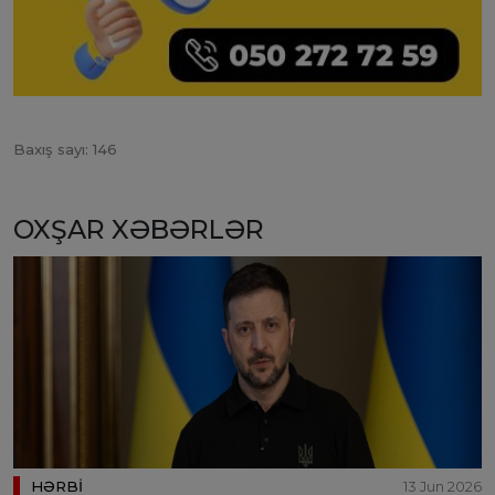
Baxış sayı: 146
OXŞAR XƏBƏRLƏR
HƏRBİ
13 Jun 2026