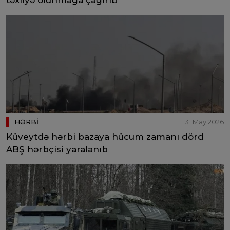
HƏRBİ
31 May 2026
Küveytdə hərbi bazaya hücum zamanı dörd
ABŞ hərbçisi yaralanıb