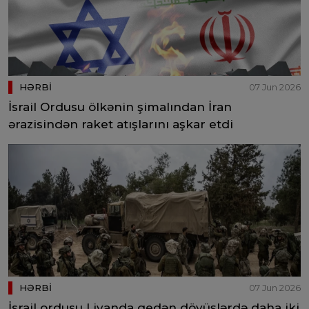
HƏRBİ
07 Jun 2026
İsrail Ordusu ölkənin şimalından İran
ərazisindən raket atışlarını aşkar etdi
HƏRBİ
07 Jun 2026
İsrail ordusu Livanda gedən döyüşlərdə daha iki