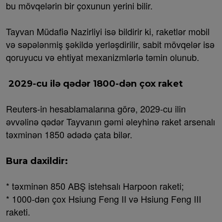
bu mövqelərin bir çoxunun yerini bilir.
Tayvan Müdafiə Nazirliyi isə bildirir ki, raketlər mobil
və səpələnmiş şəkildə yerləşdirilir, sabit mövqelər isə
qoruyucu və ehtiyat mexanizmlərlə təmin olunub.
2029-cu ilə qədər 1800-dən çox raket
Reuters-in hesablamalarına görə, 2029-cu ilin
əvvəlinə qədər Tayvanın gəmi əleyhinə raket arsenalı
təxminən 1850 ədədə çata bilər.
Bura daxildir:
* təxminən 850 ABŞ istehsalı Harpoon raketi;
* 1000-dən çox Hsiung Feng II və Hsiung Feng III
raketi.