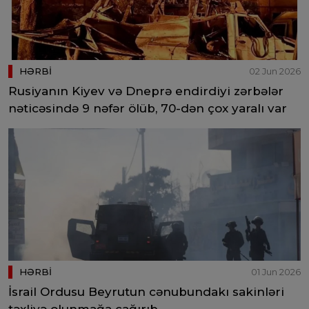
HƏRBİ
02 Jun 2026
Rusiyanın Kiyev və Dneprə endirdiyi zərbələr
nəticəsində 9 nəfər ölüb, 70-dən çox yaralı var
HƏRBİ
01 Jun 2026
İsrail Ordusu Beyrutun cənubundakı sakinləri
təxliyə olunmağa çağırıb