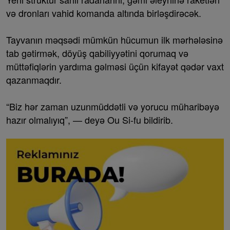
və dronları vahid komanda altında birləşdirəcək.
Tayvanın məqsədi mümkün hücumun ilk mərhələsinə
tab gətirmək, döyüş qabiliyyətini qorumaq və
müttəfiqlərin yardıma gəlməsi üçün kifayət qədər vaxt
qazanmaqdır.
“Biz hər zaman uzunmüddətli və yorucu müharibəyə
hazır olmalıyıq”, — deyə Ou Si-fu bildirib.