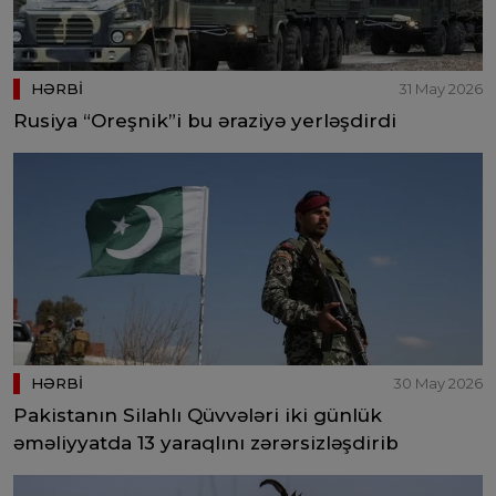
HƏRBİ
31 May 2026
Rusiya “Oreşnik”i bu əraziyə yerləşdirdi
HƏRBİ
30 May 2026
Pakistanın Silahlı Qüvvələri iki günlük
əməliyyatda 13 yaraqlını zərərsizləşdirib