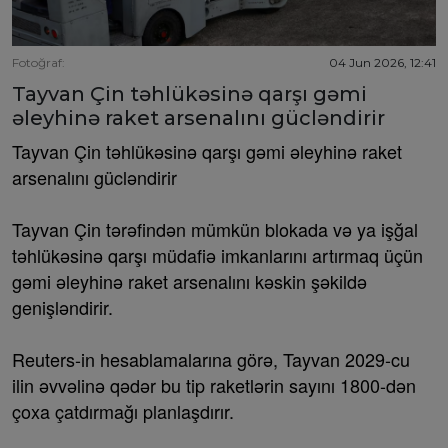
Fotoğraf:
04 Jun 2026, 12:41
Tayvan Çin təhlükəsinə qarşı gəmi
əleyhinə raket arsenalını gücləndirir
Tayvan Çin təhlükəsinə qarşı gəmi əleyhinə raket
arsenalını gücləndirir
Tayvan Çin tərəfindən mümkün blokada və ya işğal
təhlükəsinə qarşı müdafiə imkanlarını artırmaq üçün
gəmi əleyhinə raket arsenalını kəskin şəkildə
genişləndirir.
Reuters-in hesablamalarına görə, Tayvan 2029-cu
ilin əvvəlinə qədər bu tip raketlərin sayını 1800-dən
çoxa çatdırmağı planlaşdırır.