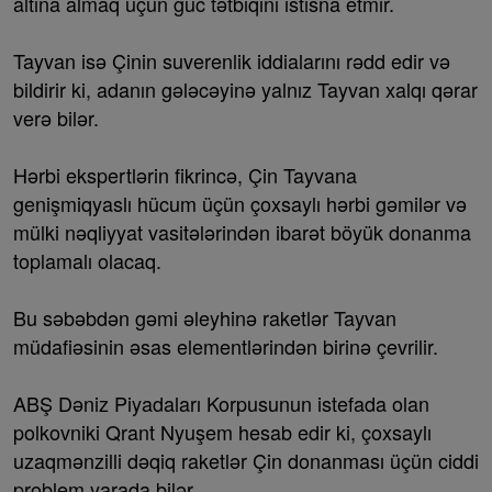
altına almaq üçün güc tətbiqini istisna etmir.
Tayvan isə Çinin suverenlik iddialarını rədd edir və
bildirir ki, adanın gələcəyinə yalnız Tayvan xalqı qərar
verə bilər.
Hərbi ekspertlərin fikrincə, Çin Tayvana
genişmiqyaslı hücum üçün çoxsaylı hərbi gəmilər və
mülki nəqliyyat vasitələrindən ibarət böyük donanma
toplamalı olacaq.
Bu səbəbdən gəmi əleyhinə raketlər Tayvan
müdafiəsinin əsas elementlərindən birinə çevrilir.
ABŞ Dəniz Piyadaları Korpusunun istefada olan
polkovniki Qrant Nyuşem hesab edir ki, çoxsaylı
uzaqmənzilli dəqiq raketlər Çin donanması üçün ciddi
problem yarada bilər.