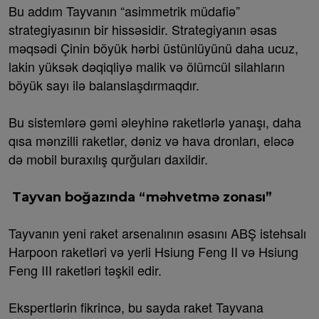
Bu addım Tayvanın “asimmetrik müdafiə”
strategiyasının bir hissəsidir. Strategiyanın əsas
məqsədi Çinin böyük hərbi üstünlüyünü daha ucuz,
lakin yüksək dəqiqliyə malik və ölümcül silahların
böyük sayı ilə balanslaşdırmaqdır.
Bu sistemlərə gəmi əleyhinə raketlərlə yanaşı, daha
qısa mənzilli raketlər, dəniz və hava dronları, eləcə
də mobil buraxılış qurğuları daxildir.
Tayvan boğazında “məhvetmə zonası”
Tayvanın yeni raket arsenalının əsasını ABŞ istehsalı
Harpoon raketləri və yerli Hsiung Feng II və Hsiung
Feng III raketləri təşkil edir.
Ekspertlərin fikrincə, bu sayda raket Tayvana