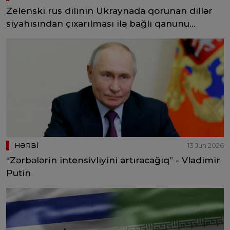
Zelenski rus dilinin Ukraynada qorunan dillər
siyahısından çıxarılması ilə bağlı qanunu
imzalayıb
HƏRBİ
13 Jun 2026
“Zərbələrin intensivliyini artıracağıq” - Vladimir
Putin