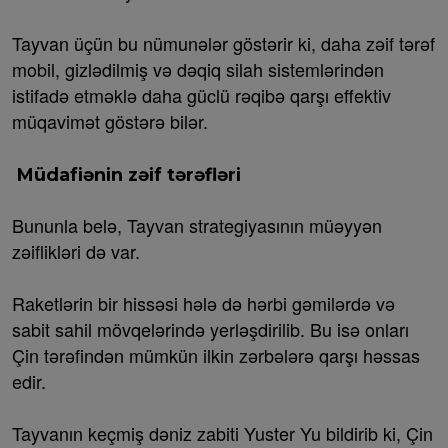
Tayvan üçün bu nümunələr göstərir ki, daha zəif tərəf
mobil, gizlədilmiş və dəqiq silah sistemlərindən
istifadə etməklə daha güclü rəqibə qarşı effektiv
müqavimət göstərə bilər.
Müdafiənin zəif tərəfləri
Bununla belə, Tayvan strategiyasının müəyyən
zəiflikləri də var.
Raketlərin bir hissəsi hələ də hərbi gəmilərdə və
sabit sahil mövqelərində yerləşdirilib. Bu isə onları
Çin tərəfindən mümkün ilkin zərbələrə qarşı həssas
edir.
Tayvanın keçmiş dəniz zabiti Yuster Yu bildirib ki, Çin