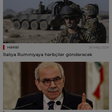
HƏRBİ
30 May 2026
İtaliya Rumıniyaya hərbçilər göndərəcək