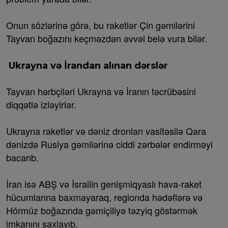
Onun sözlərinə görə, bu raketlər Çin gəmilərini
Tayvan boğazını keçməzdən əvvəl belə vura bilər.
Ukrayna və İrandan alınan dərslər
Tayvan hərbçiləri Ukrayna və İranın təcrübəsini
diqqətlə izləyirlər.
Ukrayna raketlər və dəniz dronları vasitəsilə Qara
dənizdə Rusiya gəmilərinə ciddi zərbələr endirməyi
bacarıb.
İran isə ABŞ və İsrailin genişmiqyaslı hava-raket
hücumlarına baxmayaraq, regionda hədəflərə və
Hörmüz boğazında gəmiçiliyə təzyiq göstərmək
imkanını saxlayıb.