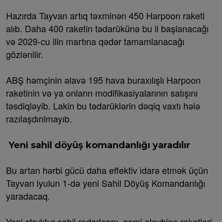
Hazırda Tayvan artıq təxminən 450 Harpoon raketi
alıb. Daha 400 raketin tədarükünə bu il başlanacağı
və 2029-cu ilin martına qədər tamamlanacağı
gözlənilir.
ABŞ həmçinin əlavə 195 hava buraxılışlı Harpoon
raketinin və ya onların modifikasiyalarının satışını
təsdiqləyib. Lakin bu tədarüklərin dəqiq vaxtı hələ
razılaşdırılmayıb.
Yeni sahil döyüş komandanlığı yaradılır
Bu artan hərbi gücü daha effektiv idarə etmək üçün
Tayvan iyulun 1-də yeni Sahil Döyüş Komandanlığı
yaradacaq.
Yeni struktur sahil radarlarını, gəmi əleyhinə raketləri